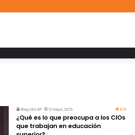
ia familiar marca el cierre del Curso de Verano de Escuelas Aztecas
Blog UDLAP
12 mayo, 2015
879
¿Qué es lo que preocupa a los CIOs
que trabajan en educación
superior?