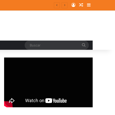
Log In
Random Article
Sidebar
Buscar