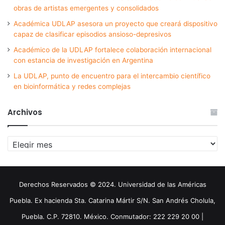
obras de artistas emergentes y consolidados
Académica UDLAP asesora un proyecto que creará dispositivo
capaz de clasificar episodios ansioso-depresivos
Académico de la UDLAP fortalece colaboración internacional
con estancia de investigación en Argentina
La UDLAP, punto de encuentro para el intercambio científico
en bioinformática y redes complejas
Archivos
Archivos
Derechos Reservados © 2024. Universidad de las Américas
Puebla. Ex hacienda Sta. Catarina Mártir S/N. San Andrés Cholula,
Puebla. C.P. 72810. México. Conmutador: 222 229 20 00 |