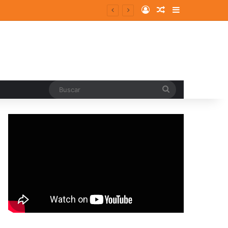
Log In
Random Article
Sidebar
Buscar