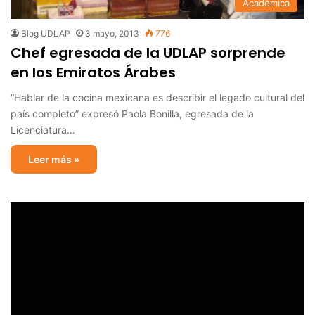
Académica
Blog UDLAP
3 mayo, 2013
776
Chef egresada de la UDLAP sorprende
en los Emiratos Árabes
“Hablar de la cocina mexicana es describir el legado cultural del
país completo” expresó Paola Bonilla, egresada de la
Licenciatura…
Leer más »