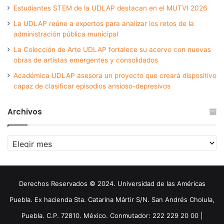
Estudiantes STEM de la UDLAP destacan en el MUTVI 2026
La UDLAP reúne a expertos para analizar los retos de la
administración pública municipal
La Colección de Arte UDLAP fortalece su acervo con nuevas
obras de artistas emergentes y consolidados
Académica UDLAP asesora un proyecto que creará dispositivo
capaz de clasificar episodios ansioso-depresivos
Archivos
Archivos
Derechos Reservados © 2024. Universidad de las Américas
Puebla. Ex hacienda Sta. Catarina Mártir S/N. San Andrés Cholula,
Puebla. C.P. 72810. México. Conmutador: 222 229 20 00 |