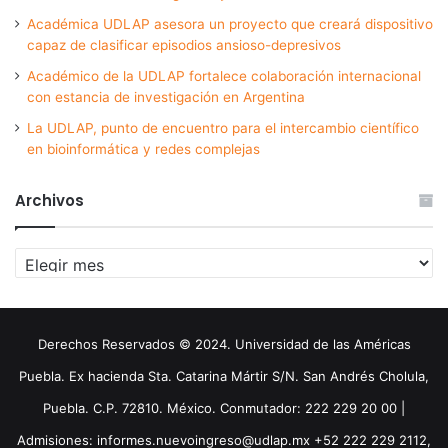
Académica UDLAP asesora un proyecto que creará dispositivo
capaz de clasificar episodios ansioso-depresivos
Académico de la UDLAP fortalece colaboración internacional
con estancia de investigación en Argentina
La UDLAP, punto de encuentro para el intercambio científico
en bioinformática y redes complejas
Archivos
Archivos
Derechos Reservados © 2024. Universidad de las Américas
Puebla. Ex hacienda Sta. Catarina Mártir S/N. San Andrés Cholula,
Puebla. C.P. 72810. México. Conmutador: 222 229 20 00 |
Admisiones: informes.nuevoingreso@udlap.mx +52 222 229 2112,