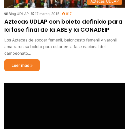
Aztecas UDLAP
Blog UDLAP
17 marzo, 2015
817
Aztecas UDLAP con boleto definido para
la fase final de la ABE y la CONADEIP
Los Aztecas de soccer femenil, baloncesto femenil y varonil
amarraron su boleto para estar en la fase nacional del
campeonato…
Leer más »