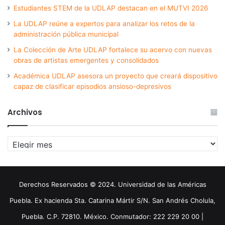
Estudiantes STEM de la UDLAP destacan en el MUTVI 2026
La UDLAP reúne a expertos para analizar los retos de la
administración pública municipal
La Colección de Arte UDLAP fortalece su acervo con nuevas
obras de artistas emergentes y consolidados
Académica UDLAP asesora un proyecto que creará dispositivo
capaz de clasificar episodios ansioso-depresivos
Archivos
Archivos
Derechos Reservados © 2024. Universidad de las Américas
Puebla. Ex hacienda Sta. Catarina Mártir S/N. San Andrés Cholula,
Puebla. C.P. 72810. México. Conmutador: 222 229 20 00 |