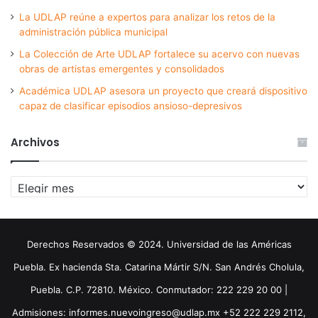
La UDLAP reúne a expertos para analizar los retos de la
administración pública municipal
La Colección de Arte UDLAP fortalece su acervo con nuevas
obras de artistas emergentes y consolidados
Académica UDLAP asesora un proyecto que creará dispositivo
capaz de clasificar episodios ansioso-depresivos
Archivos
Archivos
Derechos Reservados © 2024. Universidad de las Américas
Puebla. Ex hacienda Sta. Catarina Mártir S/N. San Andrés Cholula,
Puebla. C.P. 72810. México. Conmutador: 222 229 20 00 |
Admisiones: informes.nuevoingreso@udlap.mx +52 222 229 2112,