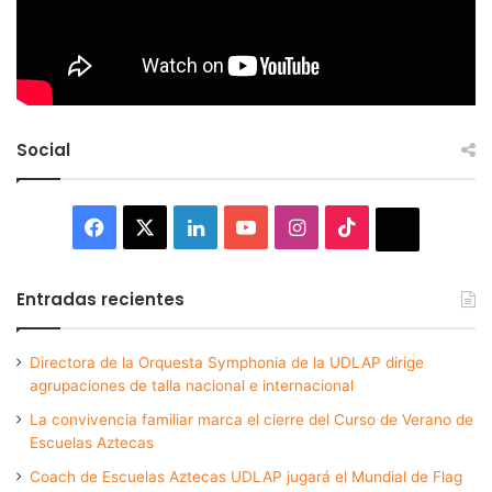
Social
Facebook
X
LinkedIn
YouTube
Instagram
TikTok
Thread
Entradas recientes
Directora de la Orquesta Symphonia de la UDLAP dirige
agrupaciones de talla nacional e internacional
La convivencia familiar marca el cierre del Curso de Verano de
Escuelas Aztecas
Coach de Escuelas Aztecas UDLAP jugará el Mundial de Flag