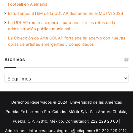
Football en Alemania
Estudiantes STEM de la UDLAP destacan en el MUTVI 2026
La UDLAP reúne a expertos para analizar los retos de la
administración pública municipal
La Colección de Arte UDLAP fortalece su acervo con nuevas
obras de artistas emergentes y consolidados
Archivos
Archivos
Derechos Reservados © 2024. Universidad de las Américas
Puebla. Ex hacienda Sta. Catarina Mártir S/N. San Andrés Cholula,
Puebla. C.P. 72810. México. Conmutador: 222 229 20 00 |
Admisiones: informes.nuevoingreso@udlap.mx +52 222 229 2112,