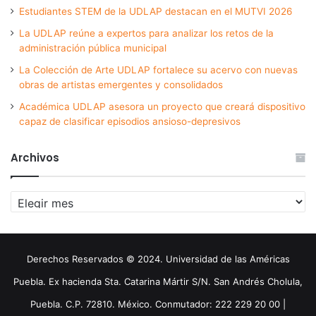
Estudiantes STEM de la UDLAP destacan en el MUTVI 2026
La UDLAP reúne a expertos para analizar los retos de la
administración pública municipal
La Colección de Arte UDLAP fortalece su acervo con nuevas
obras de artistas emergentes y consolidados
Académica UDLAP asesora un proyecto que creará dispositivo
capaz de clasificar episodios ansioso-depresivos
Archivos
Archivos
Derechos Reservados © 2024. Universidad de las Américas
Puebla. Ex hacienda Sta. Catarina Mártir S/N. San Andrés Cholula,
Puebla. C.P. 72810. México. Conmutador: 222 229 20 00 |