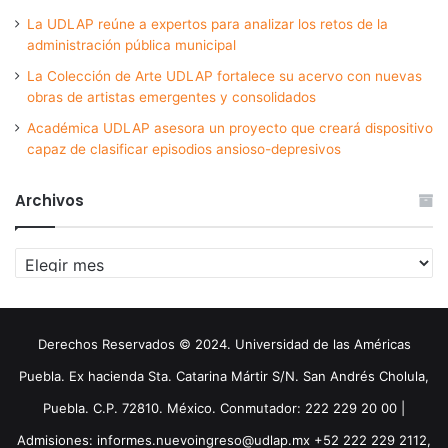
La UDLAP reúne a expertos para analizar los retos de la
administración pública municipal
La Colección de Arte UDLAP fortalece su acervo con nuevas
obras de artistas emergentes y consolidados
Académica UDLAP asesora un proyecto que creará dispositivo
capaz de clasificar episodios ansioso-depresivos
Archivos
Archivos
Derechos Reservados © 2024. Universidad de las Américas
Puebla. Ex hacienda Sta. Catarina Mártir S/N. San Andrés Cholula,
Puebla. C.P. 72810. México. Conmutador: 222 229 20 00 |
Admisiones: informes.nuevoingreso@udlap.mx +52 222 229 2112,