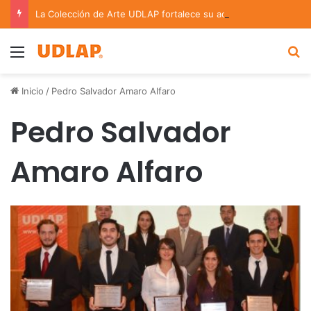
La Colección de Arte UDLAP fortalece su acervo con nuevas obras de artistas emergentes y consolidados
Menu
B
Inicio
/
Pedro Salvador Amaro Alfaro
Pedro Salvador
Amaro Alfaro