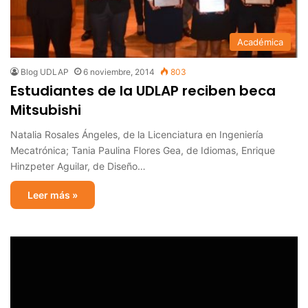
Académica
Blog UDLAP
6 noviembre, 2014
803
Estudiantes de la UDLAP reciben beca
Mitsubishi
Natalia Rosales Ángeles, de la Licenciatura en Ingeniería
Mecatrónica; Tania Paulina Flores Gea, de Idiomas, Enrique
Hinzpeter Aguilar, de Diseño…
Leer más »