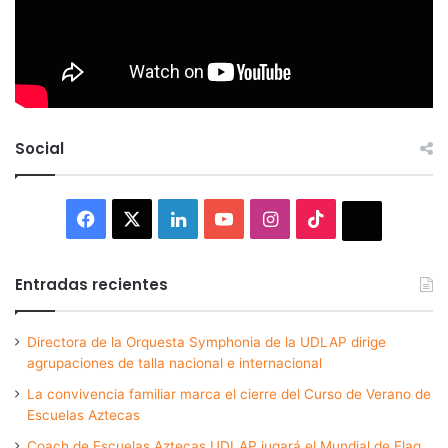
Social
Facebook
X
LinkedIn
YouTube
Instagram
TikTok
Thread
Entradas recientes
Directora de la Orquesta Symphonia de la UDLAP dirige
agrupaciones de talla nacional e internacional
La convivencia familiar marca el cierre del Curso de Verano de
Escuelas Aztecas
Coach de Escuelas Aztecas UDLAP jugará el Mundial de Flag