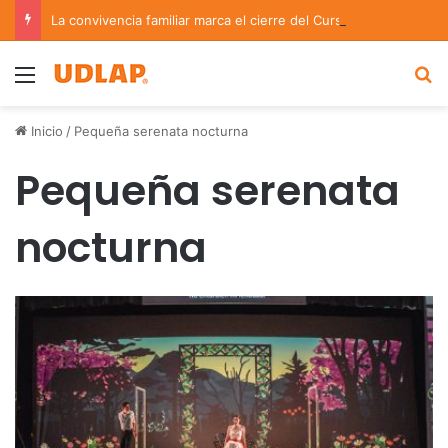
La convivencia familiar marca el cierre del Curso de Verano de Escuelas Aztecas
Menu
B
Inicio
/
Pequeña serenata nocturna
Pequeña serenata
nocturna