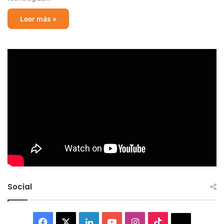
Leer más »
Social
Facebook
X
LinkedIn
YouTube
Instagram
TikTok
Thread