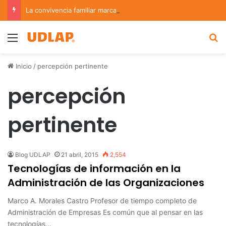
La convivencia familiar marca el cierre del Curso de Verano de Escuelas Aztecas
Menu
B
Inicio
/
percepción pertinente
percepción
pertinente
Blog UDLAP
21 abril, 2015
2,554
Tecnologías de información en la
Administración de las Organizaciones
Marco A. Morales Castro Profesor de tiempo completo de
Administración de Empresas Es común que al pensar en las
tecnologías…