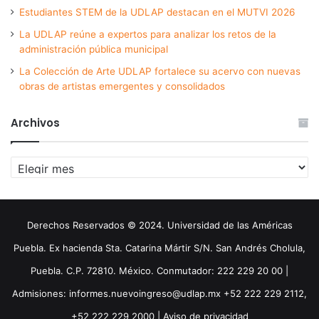
Estudiantes STEM de la UDLAP destacan en el MUTVI 2026
La UDLAP reúne a expertos para analizar los retos de la
administración pública municipal
La Colección de Arte UDLAP fortalece su acervo con nuevas
obras de artistas emergentes y consolidados
Archivos
Archivos
Derechos Reservados © 2024. Universidad de las Américas
Puebla. Ex hacienda Sta. Catarina Mártir S/N. San Andrés Cholula,
Puebla. C.P. 72810. México. Conmutador: 222 229 20 00 |
Admisiones: informes.nuevoingreso@udlap.mx +52 222 229 2112,
+52 222 229 2000 |
Aviso de privacidad