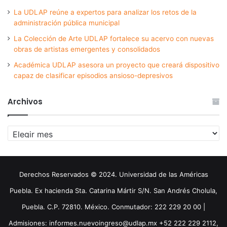
La UDLAP reúne a expertos para analizar los retos de la
administración pública municipal
La Colección de Arte UDLAP fortalece su acervo con nuevas
obras de artistas emergentes y consolidados
Académica UDLAP asesora un proyecto que creará dispositivo
capaz de clasificar episodios ansioso-depresivos
Archivos
Archivos
Derechos Reservados © 2024. Universidad de las Américas
Puebla. Ex hacienda Sta. Catarina Mártir S/N. San Andrés Cholula,
Puebla. C.P. 72810. México. Conmutador: 222 229 20 00 |
Admisiones: informes.nuevoingreso@udlap.mx +52 222 229 2112,