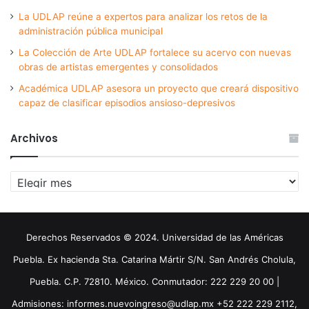
La UDLAP reúne a expertos para analizar los retos de la
administración pública municipal
La Colección de Arte UDLAP fortalece su acervo con nuevas
obras de artistas emergentes y consolidados
Académica UDLAP asesora un proyecto que creará dispositivo
capaz de clasificar episodios ansioso-depresivos
Archivos
Archivos
Derechos Reservados © 2024. Universidad de las Américas
Puebla. Ex hacienda Sta. Catarina Mártir S/N. San Andrés Cholula,
Puebla. C.P. 72810. México. Conmutador: 222 229 20 00 |
Admisiones: informes.nuevoingreso@udlap.mx +52 222 229 2112,