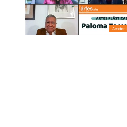
Academ