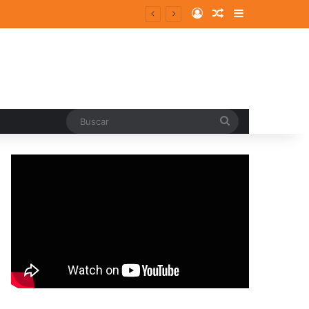
Log In
Random Article
Sidebar
Buscar