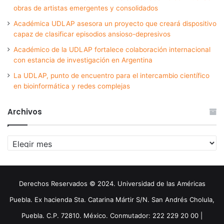
obras de artistas emergentes y consolidados
Académica UDLAP asesora un proyecto que creará dispositivo
capaz de clasificar episodios ansioso-depresivos
Académico de la UDLAP fortalece colaboración internacional
con estancia de investigación en Argentina
La UDLAP, punto de encuentro para el intercambio científico
en bioinformática y redes complejas
Archivos
Archivos
Derechos Reservados © 2024. Universidad de las Américas
Puebla. Ex hacienda Sta. Catarina Mártir S/N. San Andrés Cholula,
Puebla. C.P. 72810. México. Conmutador: 222 229 20 00 |