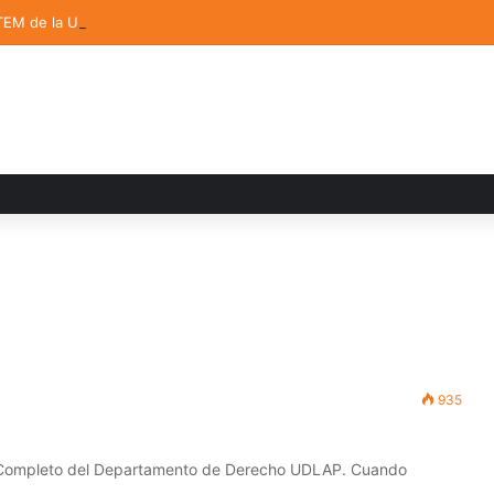
TEM de la UDLAP destacan en el MUTVI 2026
935
o Completo del Departamento de Derecho UDLAP. Cuando