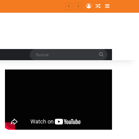
Log In
Random Article
Sidebar
Buscar