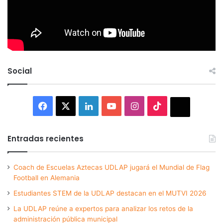
Social
Facebook
X
LinkedIn
YouTube
Instagram
TikTok
Thread
Entradas recientes
Coach de Escuelas Aztecas UDLAP jugará el Mundial de Flag
Football en Alemania
Estudiantes STEM de la UDLAP destacan en el MUTVI 2026
La UDLAP reúne a expertos para analizar los retos de la
administración pública municipal