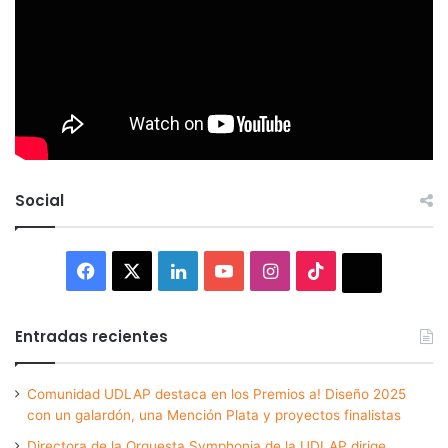
Social
Facebook
X
LinkedIn
YouTube
Instagram
TikTok
Thread
Entradas recientes
Comunidad UDLAP destaca en los Premios a! Diseño 2025
con un galardón, una Mención Plata y proyectos finalistas
Directora de la Orquesta Symphonia de la UDLAP dirige