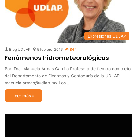
Expresiones UDLAP
Blog UDLAP
5 febrero, 2016
844
Fenómenos hidrometeorológicos
Por: Dra. Manuela Armas Carrillo Profesora de tiempo completo
del Departamento de Finanzas y Contaduría de la UDLAP
manuela.armas@udlap.mx Los…
Leer más »