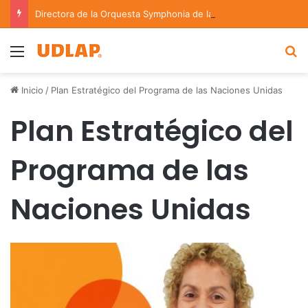
Directora de la Orquesta Symphonia de la UDLAP dirige agrupaciones de talla nacional e internacional
Menu
B
Inicio
/
Plan Estratégico del Programa de las Naciones Unidas
Plan Estratégico del
Programa de las
Naciones Unidas