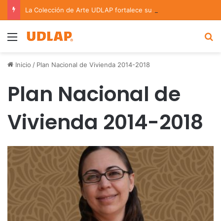
La Colección de Arte UDLAP fortalece su acervo con nuevas obras de artistas emergentes y consolidados
Menu
B
Inicio
/
Plan Nacional de Vivienda 2014-2018
Plan Nacional de
Vivienda 2014-2018