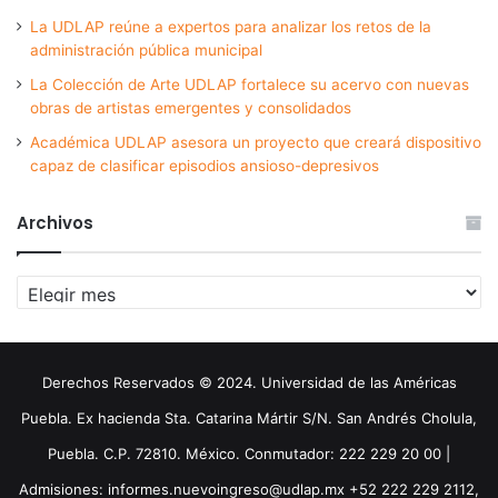
La UDLAP reúne a expertos para analizar los retos de la
administración pública municipal
La Colección de Arte UDLAP fortalece su acervo con nuevas
obras de artistas emergentes y consolidados
Académica UDLAP asesora un proyecto que creará dispositivo
capaz de clasificar episodios ansioso-depresivos
Archivos
Archivos
Derechos Reservados © 2024. Universidad de las Américas
Puebla. Ex hacienda Sta. Catarina Mártir S/N. San Andrés Cholula,
Puebla. C.P. 72810. México. Conmutador: 222 229 20 00 |
Admisiones: informes.nuevoingreso@udlap.mx +52 222 229 2112,