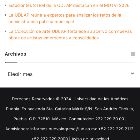
Estudiantes STEM de la UDLAP destacan en el MUTVI 2026
La UDLAP reúne a expertos para analizar los retos de la
administración pública municipal
La Colección de Arte UDLAP fortalece su acervo con nuevas
obras de artistas emergentes y consolidados
Archivos
Archivos
Derechos Reservados © 2024. Universidad de las Américas
Puebla. Ex hacienda Sta. Catarina Mártir S/N. San Andrés Cholula,
Puebla. C.P. 72810. México. Conmutador: 222 229 20 00 |
Admisiones: informes.nuevoingreso@udlap.mx +52 222 229 2112,
+52 222 229 2000 |
Aviso de privacidad