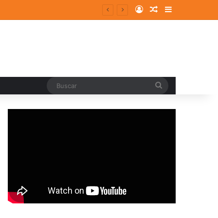
Log In
Random Article
Sidebar
entes y consolidados
Buscar