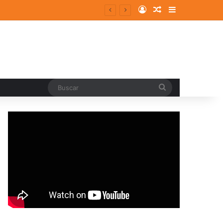
Log In
Random Article
Sidebar
Buscar