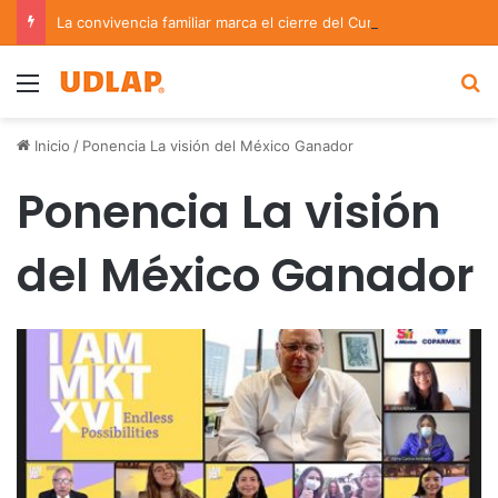
La convivencia familiar marca el cierre del Curso de Verano de Escuelas Aztecas
Menu
B
Inicio
/
Ponencia La visión del México Ganador
Ponencia La visión
del México Ganador