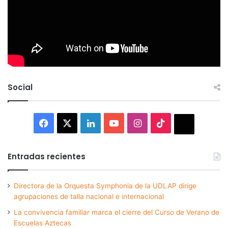
Social
Facebook
X
LinkedIn
YouTube
Instagram
TikTok
Thread
Entradas recientes
Directora de la Orquesta Symphonia de la UDLAP dirige
agrupaciones de talla nacional e internacional
La convivencia familiar marca el cierre del Curso de Verano de
Escuelas Aztecas