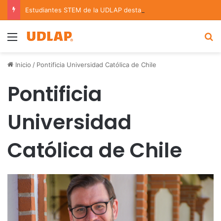
Estudiantes STEM de la UDLAP destacan en el MUTVI 2026
Menu
B
Inicio
/
Pontificia Universidad Católica de Chile
Pontificia
Universidad
Católica de Chile