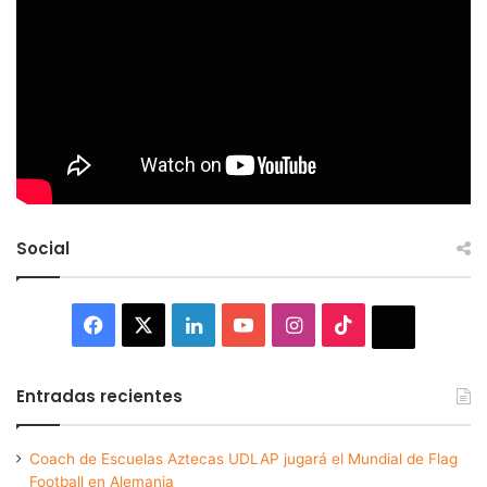
Social
Facebook
X
LinkedIn
YouTube
Instagram
TikTok
Thread
Entradas recientes
Coach de Escuelas Aztecas UDLAP jugará el Mundial de Flag
Football en Alemania