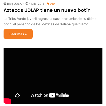
Blog UDLAP
7 julio, 2015
919
Aztecas UDLAP tiene un nuevo botín
La Tribu Verde juvenil regresa a casa presumiendo su último
botín: el penacho de los Mexicas de Xalapa que fueron…
Leer más »