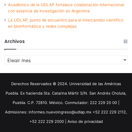
Académico de la UDLAP fortalece colaboración internacional
con estancia de investigación en Argentina
La UDLAP, punto de encuentro para el intercambio científico
en bioinformática y redes complejas
Archivos
Archivos
Derechos Reservados © 2024. Universidad de las Américas
Puebla. Ex hacienda Sta. Catarina Mártir S/N. San Andrés Cholula,
Puebla. C.P. 72810. México. Conmutador: 222 229 20 00 |
Admisiones: informes.nuevoingreso@udlap.mx +52 222 229 2112,
+52 222 229 2000 |
Aviso de privacidad