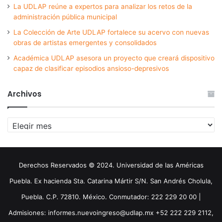
La UDLAP reúne a expertos para analizar los retos de la
administración pública municipal
La Colección de Arte UDLAP fortalece su acervo con nuevas
obras de artistas emergentes y consolidados
Académica UDLAP asesora un proyecto que creará dispositivo
capaz de clasificar episodios ansioso-depresivos
Archivos
Archivos
Derechos Reservados © 2024. Universidad de las Américas
Puebla. Ex hacienda Sta. Catarina Mártir S/N. San Andrés Cholula,
Puebla. C.P. 72810. México. Conmutador: 222 229 20 00 |
Admisiones: informes.nuevoingreso@udlap.mx +52 222 229 2112,