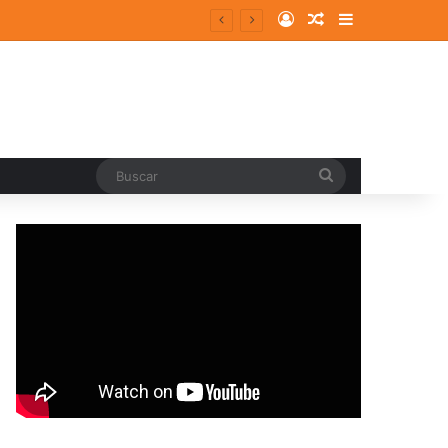
Log In
Random Article
Sidebar
Buscar