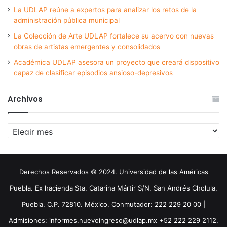
La UDLAP reúne a expertos para analizar los retos de la
administración pública municipal
La Colección de Arte UDLAP fortalece su acervo con nuevas
obras de artistas emergentes y consolidados
Académica UDLAP asesora un proyecto que creará dispositivo
capaz de clasificar episodios ansioso-depresivos
Archivos
Archivos
Derechos Reservados © 2024. Universidad de las Américas
Puebla. Ex hacienda Sta. Catarina Mártir S/N. San Andrés Cholula,
Puebla. C.P. 72810. México. Conmutador: 222 229 20 00 |
Admisiones: informes.nuevoingreso@udlap.mx +52 222 229 2112,