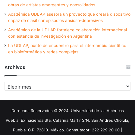
obras de artistas emergentes y consolidados
Académica UDLAP asesora un proyecto que creará dispositivo
capaz de clasificar episodios ansioso-depresivos
Académico de la UDLAP fortalece colaboración internacional
con estancia de investigación en Argentina
La UDLAP, punto de encuentro para el intercambio científico
en bioinformática y redes complejas
Archivos
Archivos
Derechos Reservados © 2024. Universidad de las Américas
Puebla. Ex hacienda Sta. Catarina Mártir S/N. San Andrés Cholula,
Puebla. C.P. 72810. México. Conmutador: 222 229 20 00 |