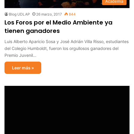
Academia
Blog UDLAP
26 marzo, 2017
844
Los Foros por el Medio Ambiente ya
tienen ganadores
Luis Alberto Aparicio Sosa y José Adrián Villa Risso, estudiantes
del Colegio Humboldt, fueron los orgullosos ganadores del
Premio Juvenil…
Leer más »