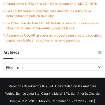
Estudiantes STEM de la UDLAP destacan en el MUTVI 2026
La UDLAP reúne a expertos para analizar los retos de la
administración pública municipal
La Colección de Arte UDLAP fortalece su acervo con nuevas
obras de artistas emergentes y consolidados
Académica UDLAP asesora un proyecto que creará dispositivo
capaz de clasificar episodios ansioso-depresivos
Archivos
Archivos
Derechos Reservados © 2024. Universidad de las Américas
Puebla. Ex hacienda Sta. Catarina Mártir S/N. San Andrés Cholula,
Puebla. C.P. 72810. México. Conmutador: 222 229 20 00 |