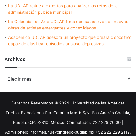
La UDLAP reúne a expertos para analizar los retos de la
administración pública municipal
La Colección de Arte UDLAP fortalece su acervo con nuevas
obras de artistas emergentes y consolidados
Académica UDLAP asesora un proyecto que creará dispositivo
capaz de clasificar episodios ansioso-depresivos
Archivos
Archivos
Derechos Reservados © 2024. Universidad de las Américas
Puebla. Ex hacienda Sta. Catarina Mártir S/N. San Andrés Cholula,
Puebla. C.P. 72810. México. Conmutador: 222 229 20 00 |
Admisiones: informes.nuevoingreso@udlap.mx +52 222 229 2112,