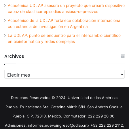
Académica UDLAP asesora un proyecto que creará dispositivo
capaz de clasificar episodios ansioso-depresivos
Académico de la UDLAP fortalece colaboración internacional
con estancia de investigación en Argentina
La UDLAP, punto de encuentro para el intercambio científico
en bioinformática y redes complejas
Archivos
Archivos
Derechos Reservados © 2024. Universidad de las Américas
Puebla. Ex hacienda Sta. Catarina Mártir S/N. San Andrés Cholula,
Puebla. C.P. 72810. México. Conmutador: 222 229 20 00 |
Admisiones: informes.nuevoingreso@udlap.mx +52 222 229 2112,