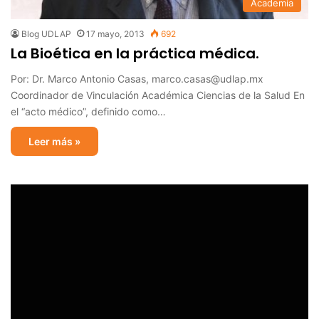
Academia
Blog UDLAP
17 mayo, 2013
692
La Bioética en la práctica médica.
Por: Dr. Marco Antonio Casas, marco.casas@udlap.mx
Coordinador de Vinculación Académica Ciencias de la Salud En
el “acto médico”, definido como…
Leer más »