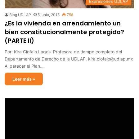
Expresiones UDLAP
Blog UDLAP
5 junio, 2015
758
¿Es la vivienda en arrendamiento un
bien constitucionalmente protegido?
(PARTE II)
Por: Kira Ciofalo Lagos. Profesora de tiempo completo del
Departamento de Derecho de la UDLAP. kira.ciofalo@udlap.mx
Al parecer el Plan…
Leer más »