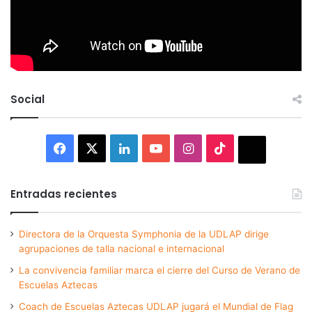
Social
Facebook
X
LinkedIn
YouTube
Instagram
TikTok
Thread
Entradas recientes
Directora de la Orquesta Symphonia de la UDLAP dirige
agrupaciones de talla nacional e internacional
La convivencia familiar marca el cierre del Curso de Verano de
Escuelas Aztecas
Coach de Escuelas Aztecas UDLAP jugará el Mundial de Flag