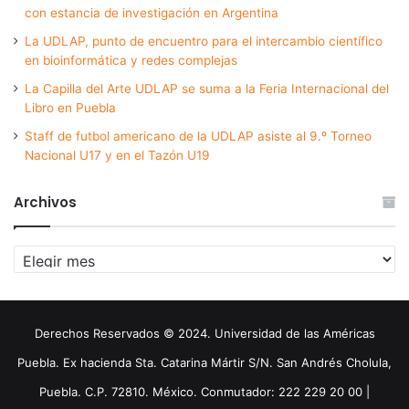
con estancia de investigación en Argentina
La UDLAP, punto de encuentro para el intercambio científico
en bioinformática y redes complejas
La Capilla del Arte UDLAP se suma a la Feria Internacional del
Libro en Puebla
Staff de futbol americano de la UDLAP asiste al 9.º Torneo
Nacional U17 y en el Tazón U19
Archivos
Archivos
Derechos Reservados © 2024. Universidad de las Américas
Puebla. Ex hacienda Sta. Catarina Mártir S/N. San Andrés Cholula,
Puebla. C.P. 72810. México. Conmutador: 222 229 20 00 |