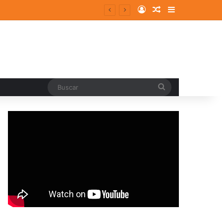
Log In
Random Article
Sidebar
entes y consolidados
Buscar