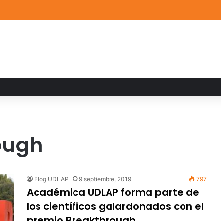
de Arte UDLAP fortalece su acervo con nuevas obras de artistas emerg
ough
Blog UDLAP
9 septiembre, 2019
797
Académica UDLAP forma parte de
los científicos galardonados con el
premio Breakthrough