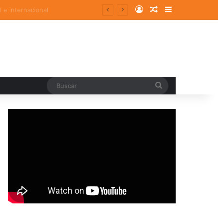
Log In
Random Article
Sidebar
Buscar