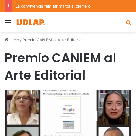
La convivencia familiar marca el cierre del Curso de Verano de Escuelas Aztecas
Menu
B
Inicio
/
Premio CANIEM al Arte Editorial
Premio CANIEM al
Arte Editorial