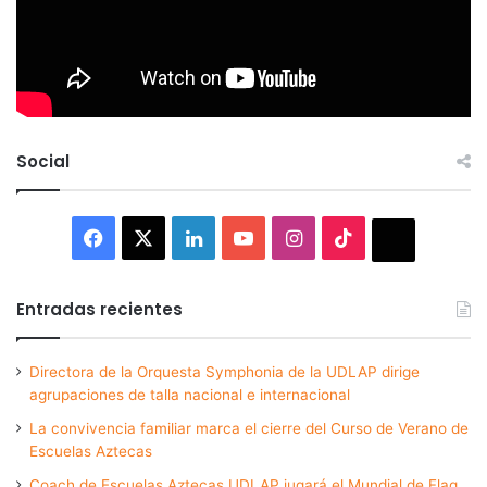
Social
Facebook
X
LinkedIn
YouTube
Instagram
TikTok
Thread
Entradas recientes
Directora de la Orquesta Symphonia de la UDLAP dirige
agrupaciones de talla nacional e internacional
La convivencia familiar marca el cierre del Curso de Verano de
Escuelas Aztecas
Coach de Escuelas Aztecas UDLAP jugará el Mundial de Flag