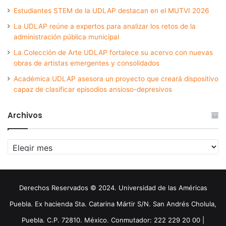
Estudiantes STEM de la UDLAP destacan en el MUTVI 2026
La UDLAP reúne a expertos para analizar los retos de la
administración pública municipal
La Colección de Arte UDLAP fortalece su acervo con nuevas
obras de artistas emergentes y consolidados
Académica UDLAP asesora un proyecto que creará dispositivo
capaz de clasificar episodios ansioso-depresivos
Archivos
Archivos
Derechos Reservados © 2024. Universidad de las Américas
Puebla. Ex hacienda Sta. Catarina Mártir S/N. San Andrés Cholula,
Puebla. C.P. 72810. México. Conmutador: 222 229 20 00 |