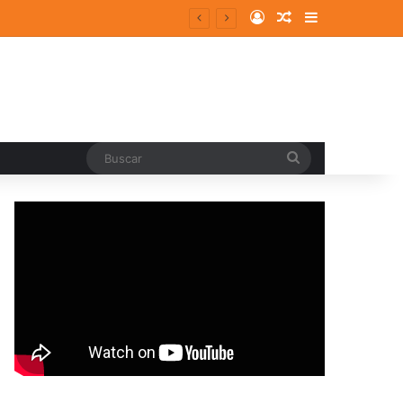
Log In
Random Article
Sidebar
Buscar