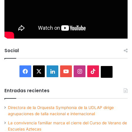
Social
Facebook
X
LinkedIn
YouTube
Instagram
TikTok
Thread
Entradas recientes
Directora de la Orquesta Symphonia de la UDLAP dirige
agrupaciones de talla nacional e internacional
La convivencia familiar marca el cierre del Curso de Verano de
Escuelas Aztecas