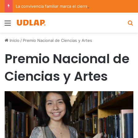
La convivencia familiar marca el cierre del Curso de Verano de Escuelas Aztecas
Menu
B
Inicio
/
Premio Nacional de Ciencias y Artes
Premio Nacional de
Ciencias y Artes