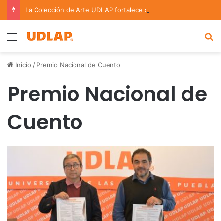
La Colección de Arte UDLAP fortalece su acervo con nuevas obras de artistas emergentes y consolidados
Menu
B
Inicio
/
Premio Nacional de Cuento
Premio Nacional de
Cuento