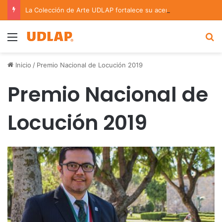
La Colección de Arte UDLAP fortalece su acervo con nuevas obras de artistas emergentes y consolidados
Menu
B
Inicio
/
Premio Nacional de Locución 2019
Premio Nacional de
Locución 2019