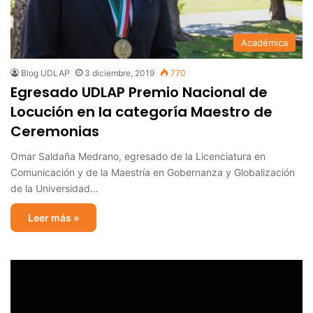
Académica
Blog UDLAP
3 diciembre, 2019
770
Egresado UDLAP Premio Nacional de
Locución en la categoría Maestro de
Ceremonias
Omar Saldaña Medrano, egresado de la Licenciatura en
Comunicación y de la Maestría en Gobernanza y Globalización
de la Universidad…
Leer más »