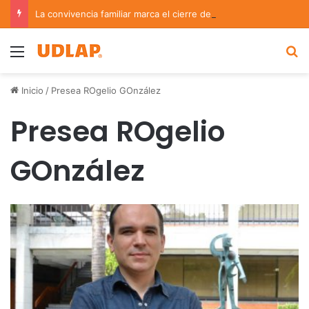
La convivencia familiar marca el cierre del Curso de Verano de Escuelas Aztecas
Menu
B
Inicio
/
Presea ROgelio GOnzález
Presea ROgelio
GOnzález