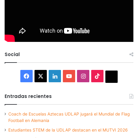
Social
Facebook
X
LinkedIn
YouTube
Instagram
TikTok
Thread
Entradas recientes
Coach de Escuelas Aztecas UDLAP jugará el Mundial de Flag
Football en Alemania
Estudiantes STEM de la UDLAP destacan en el MUTVI 2026