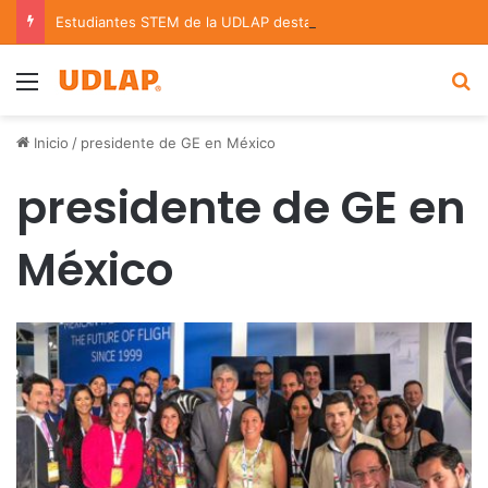
Estudiantes STEM de la UDLAP destacan en el MUTVI 2026
Menu
B
Inicio
/
presidente de GE en México
presidente de GE en
México