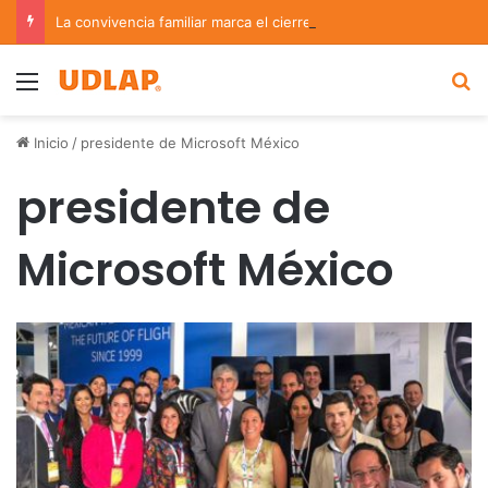
La convivencia familiar marca el cierre del Curso de Verano de Escuelas Aztecas
Menu
B
Inicio
/
presidente de Microsoft México
presidente de
Microsoft México