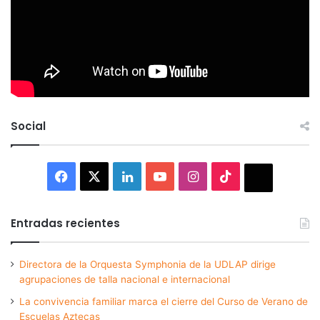
Social
Facebook
X
LinkedIn
YouTube
Instagram
TikTok
Thread
Entradas recientes
Directora de la Orquesta Symphonia de la UDLAP dirige
agrupaciones de talla nacional e internacional
La convivencia familiar marca el cierre del Curso de Verano de
Escuelas Aztecas